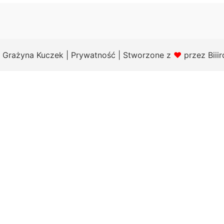
 Grażyna Kuczek |
Prywatność
| Stworzone z
❤
przez
Biii